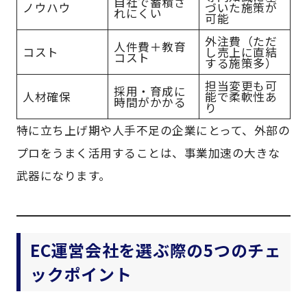
自社で蓄積さ
ノウハウ
づいた施策が
れにくい
可能
外注費（ただ
人件費＋教育
コスト
し売上に直結
コスト
する施策多）
担当変更も可
採用・育成に
人材確保
能で柔軟性あ
時間がかかる
り
特に立ち上げ期や人手不足の企業にとって、外部の
プロをうまく活用することは、事業加速の大きな
武器になります。
EC運営会社を選ぶ際の5つのチェ
ックポイント