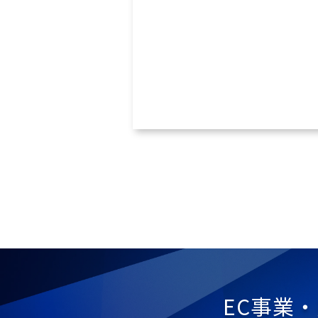
メディアOREND（オレンド）
介されました
EC事業